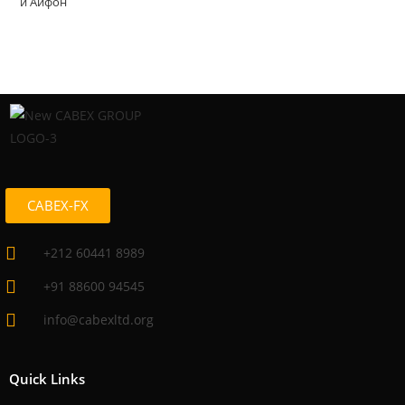
и Айфон
CABEX-FX
+212 60441 8989
+91 88600 94545
info@cabexltd.org
Quick Links