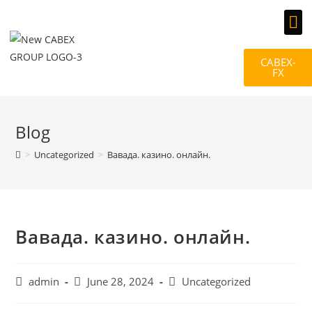
Documents & Gallery
CABEX-
FX
Blog
>
Uncategorized
>
Вавада. казино. онлайн.
Вавада. казино. онлайн.
admin
June 28, 2024
Uncategorized