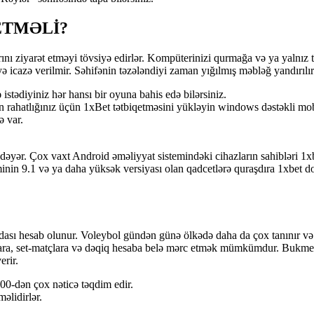
ETMƏLİ?
rını ziyarət etməyi tövsiyə edirlər. Kompüterinizi qurmağa və ya yalnız
əyə icazə verilmir. Səhifənin təzələndiyi zaman yığılmış məbləğ yandırıl
stədiyiniz hər hansı bir oyuna bahis edə bilərsiniz.
atlığınız üçün 1xBet tətbiqetməsini yükləyin windows dəstəkli mobil 
 var.
dəyər. Çox vaxt Android əməliyyat sistemindəki cihazların sahibləri 1xbet
eminin 9.1 və ya daha yüksək versiyası olan qadcetlərə quraşdıra 1xbet 
 hesab olunur. Voleybol gündən günə ölkədə daha da çox tanınır və sev
alara, set-matçlara və dəqiq hesaba belə mərc etmək mümkümdur. Bukmeke
erir.
00-dən çox nəticə təqdim edir.
əlidirlər.