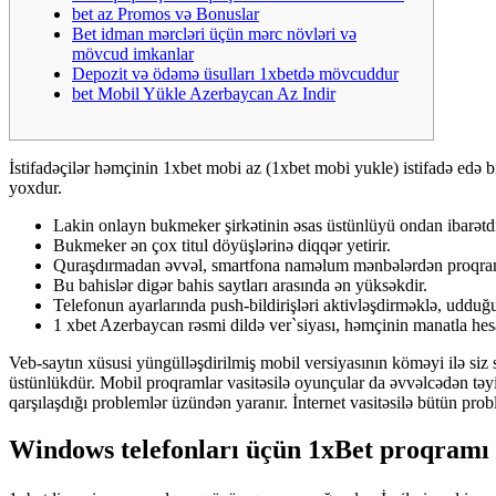
bet az Promos və Bonuslar
Bet idman mərcləri üçün mərc növləri və
mövcud imkanlar
Depozit və ödəmə üsulları 1xbetdə mövcuddur
bet Mobil Yükle Azerbaycan Az Indir
İstifadəçilər həmçinin 1xbet mobi az (1xbet mobi yukle) istifadə edə bi
yoxdur.
Lakin onlayn bukmeker şirkətinin əsas üstünlüyü ondan ibarətd
Bukmeker ən çox titul döyüşlərinə diqqər yetirir.
Quraşdırmadan əvvəl, smartfona naməlum mənbələrdən proqraml
Bu bahislər digər bahis saytları arasında ən yüksəkdir.
Telefonun ayarlarında push-bildirişləri aktivləşdirməklə, udduğ
1 xbet Azerbaycan rəsmi dildə ver`siyası, həmçinin manatla he
Veb-saytın xüsusi yüngülləşdirilmiş mobil versiyasının köməyi ilə siz
üstünlükdür. Mobil proqramlar vasitəsilə oyunçular da əvvəlcədən təyin e
qarşılaşdığı problemlər üzündən yaranır. İnternet vasitəsilə bütün pro
Windows telefonları üçün 1xBet proqramı