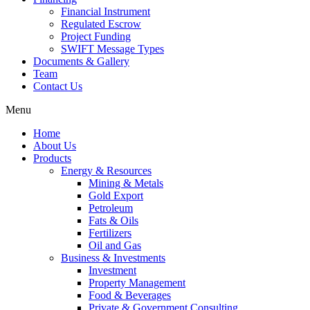
Financial Instrument
Regulated Escrow
Project Funding
SWIFT Message Types
Documents & Gallery
Team
Contact Us
Menu
Home
About Us
Products
Energy & Resources
Mining & Metals
Gold Export
Petroleum
Fats & Oils
Fertilizers
Oil and Gas
Business & Investments
Investment
Property Management
Food & Beverages
Private & Government Consulting