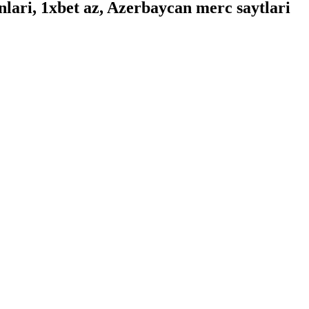
lari, 1xbet az, Azerbaycan merc saytlari