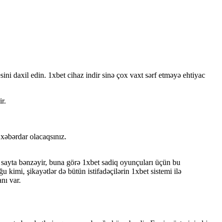
sini daxil edin. 1xbet cihaz indir sinə çox vaxt sərf etməyə ehtiyac
r.
 xəbərdar olacaqsınız.
s sayta bənzəyir, buna görə 1xbet sadiq oyunçuları üçün bu
u kimi, şikayətlər də bütün istifadəçilərin 1xbet sistemi ilə
nı var.