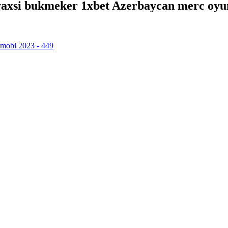
yaxsi bukmeker 1xbet Azerbaycan merc oyun
 mobi 2023 - 449