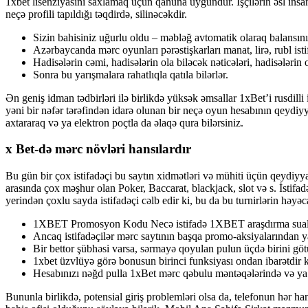
1xbet lisenziyasını saxlamaq üçün qanuna uyğundur. İşçilərin əsl in
neçə profili tapıldığı təqdirdə, silinəcəkdir.
Sizin bahisiniz uğurlu oldu – məbləğ avtomatik olaraq balansını
Azərbaycanda mərc oyunları pərəstişkarları manat, lirə, rubl is
Hadisələrin cəmi, hadisələrin ola biləcək nəticələri, hadisələrin o
Sonra bu yarışmalara rahatlıqla qatıla bilərlər.
Ən geniş idman tədbirləri ilə birlikdə yüksək əmsallar 1xBet’i rusdilli
yəni bir nəfər tərəfindən idarə olunan bir neçə oyun hesabının qeydiyy
axtararaq və ya elektron poçtla da əlaqə qura bilərsiniz.
x Bet-də mərc növləri hansılardır
Bu gün bir çox istifadəçi bu saytın xidmətləri və mühiti üçün qeydiyyat
arasında çox məşhur olan Poker, Baccarat, blackjack, slot və s. İstifad
yerindən çoxlu sayda istifadəçi cəlb edir ki, bu da bu turnirlərin həyəca
1XBET Promosyon Kodu Necə istifadə 1XBET araşdırma suallar
Ancaq istifadəçilər mərc saytının başqa promo-aksiyalarından yar
Bir bettor şübhəsi varsa, sərmayə qoyulan pulun üçdə birini göt
1xbet üzvlüyə görə bonusun birinci funksiyası ondan ibarətdir k
Hesabınızı nəğd pulla 1xBet mərc qəbulu məntəqələrində və ya W
Bununla birlikdə, potensial giriş problemləri olsa da, telefonun hər 