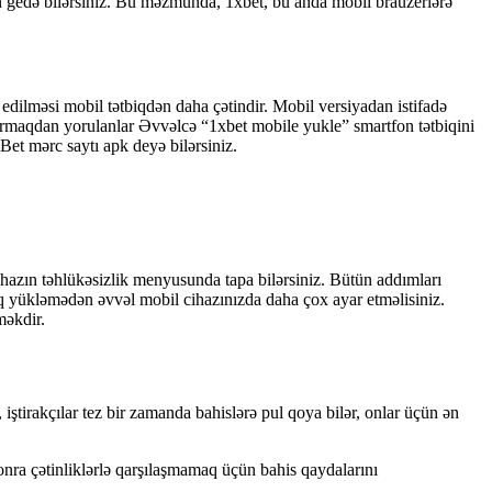
n gedə bilərsiniz. Bu məzmunda, 1xbet, bu anda mobil brauzerlərə
ilməsi mobil tətbiqdən daha çətindir. Mobil versiyadan istifadə
ırmaqdan yorulanlar Əvvəlcə “1xbet mobile yukle” smartfon tətbiqini
Bet mərc saytı apk deyə bilərsiniz.
ihazın təhlükəsizlik menyusunda tapa bilərsiniz. Bütün addımları
q yükləmədən əvvəl mobil cihazınızda daha çox ayar etməlisiniz.
məkdir.
 iştirakçılar tez bir zamanda bahislərə pul qoya bilər, onlar üçün ən
onra çətinliklərlə qarşılaşmamaq üçün bahis qaydalarını