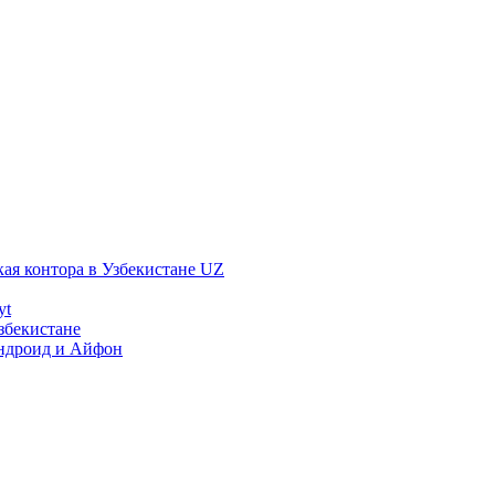
кая контора в Узбекистане UZ
yt
збекистане
Андроид и Айфон