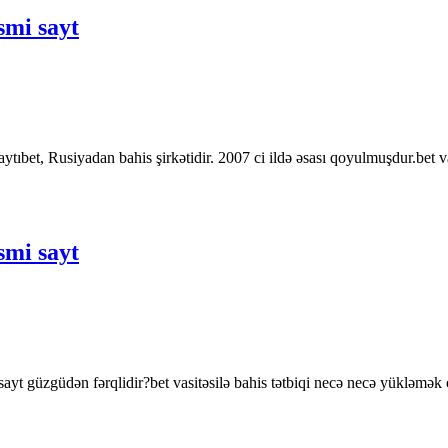
smi sayt
ytıbet, Rusiyadan bahis şirkətidir. 2007 ci ildə əsası qoyulmuşdur.bet 
smi sayt
sayt güzgüdən fərqlidir?bet vasitəsilə bahis tətbiqi necə necə yüklə