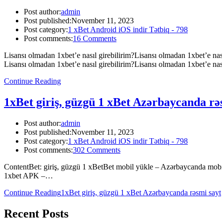
Post author:
admin
Post published:
November 11, 2023
Post category:
1 xBet Android iOS indir Tətbiq - 798
Post comments:
16 Comments
Lisansı olmadan 1xbet’e nasıl girebilirim?Lisansı olmadan 1xbet’e nası
Lisansı olmadan 1xbet’e nasıl girebilirim?Lisansı olmadan 1xbet’e nası
Continue Reading
1xBet giriş, güzgü 1 xBet Azərbaycanda rə
Post author:
admin
Post published:
November 11, 2023
Post category:
1 xBet Android iOS indir Tətbiq - 798
Post comments:
302 Comments
ContentBet: giriş, güzgü 1 xBetBet mobil yükle – Azərbaycanda mobil 
1xbet APK –…
Continue Reading
1xBet giriş, güzgü 1 xBet Azərbaycanda rəsmi sayt
Recent Posts