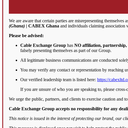
We are aware that certain parties are misrepresenting themselves 
(Ghana)
| CABEX Ghana
and individuals claiming association w
Please be advised:
Cable Exchange Group
has
NO affiliation, partnership,
falsely presenting themselves as part of our Group.
All legitimate business communications are conducted solely
You may verify any contact or representation by reaching u
Our verified leadership team is listed here:
https://cabexltd.
If you are unsure of who you are speaking to, please cross-ch
We urge the public, partners, and clients to exercise caution and 
Cable Exchange Group accepts no responsibility for any deali
This notice is issued in the interest of protecting our brand, our c