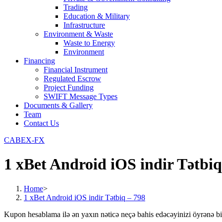
Trading
Education & Military
Infrastructure
Environment & Waste
Waste to Energy
Environment
Financing
Financial Instrument
Regulated Escrow
Project Funding
SWIFT Message Types
Documents & Gallery
Team
Contact Us
CABEX-FX
1 xBet Android iOS indir Tətbiq
Home
>
1 xBet Android iOS indir Tətbiq – 798
Kupon hesablama ilə ən yaxın nəticə neçə bahis edəcəyinizi öyrənə bi