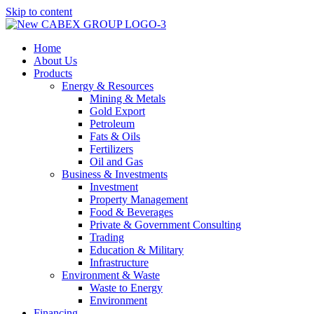
Skip to content
Home
About Us
Products
Energy & Resources
Mining & Metals
Gold Export
Petroleum
Fats & Oils
Fertilizers
Oil and Gas
Business & Investments
Investment
Property Management
Food & Beverages
Private & Government Consulting
Trading
Education & Military
Infrastructure
Environment & Waste
Waste to Energy
Environment
Financing