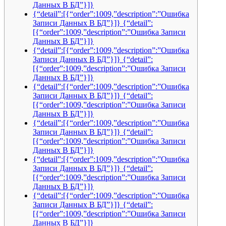
Данных В БД”}]}
{“detail”:[{“order”:1009,”description”:”Ошибка
Записи Данных В БД”}]} {“detail”:
[{“order”:1009,”description”:”Ошибка Записи
Данных В БД”}]}
{“detail”:[{“order”:1009,”description”:”Ошибка
Записи Данных В БД”}]} {“detail”:
[{“order”:1009,”description”:”Ошибка Записи
Данных В БД”}]}
{“detail”:[{“order”:1009,”description”:”Ошибка
Записи Данных В БД”}]} {“detail”:
[{“order”:1009,”description”:”Ошибка Записи
Данных В БД”}]}
{“detail”:[{“order”:1009,”description”:”Ошибка
Записи Данных В БД”}]} {“detail”:
[{“order”:1009,”description”:”Ошибка Записи
Данных В БД”}]}
{“detail”:[{“order”:1009,”description”:”Ошибка
Записи Данных В БД”}]} {“detail”:
[{“order”:1009,”description”:”Ошибка Записи
Данных В БД”}]}
{“detail”:[{“order”:1009,”description”:”Ошибка
Записи Данных В БД”}]} {“detail”:
[{“order”:1009,”description”:”Ошибка Записи
Данных В БД”}]}