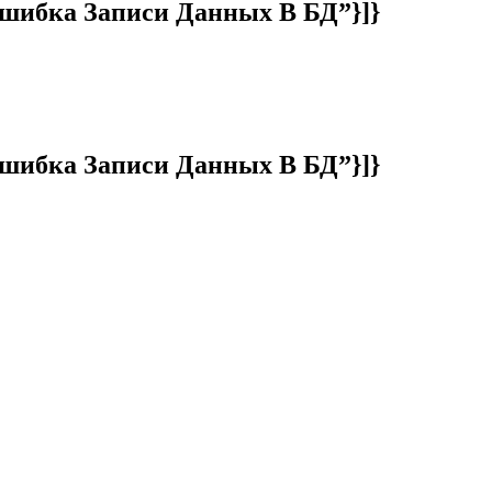
:”Ошибка Записи Данных В БД”}]}
:”Ошибка Записи Данных В БД”}]}