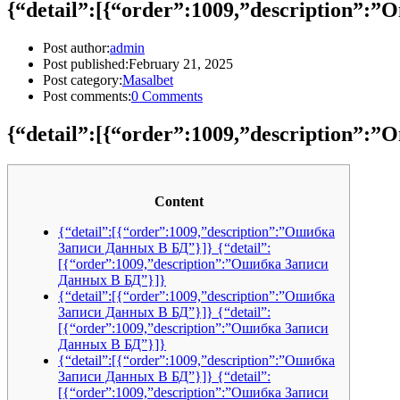
{“detail”:[{“order”:1009,”description”
Post author:
admin
Post published:
February 21, 2025
Post category:
Masalbet
Post comments:
0 Comments
{“detail”:[{“order”:1009,”description”
Content
{“detail”:[{“order”:1009,”description”:”Ошибка
Записи Данных В БД”}]} {“detail”:
[{“order”:1009,”description”:”Ошибка Записи
Данных В БД”}]}
{“detail”:[{“order”:1009,”description”:”Ошибка
Записи Данных В БД”}]} {“detail”:
[{“order”:1009,”description”:”Ошибка Записи
Данных В БД”}]}
{“detail”:[{“order”:1009,”description”:”Ошибка
Записи Данных В БД”}]} {“detail”:
[{“order”:1009,”description”:”Ошибка Записи