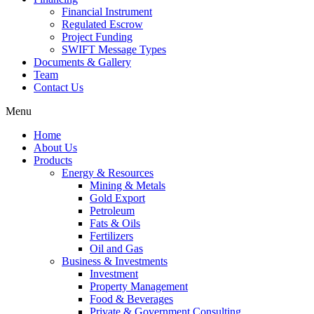
Financial Instrument
Regulated Escrow
Project Funding
SWIFT Message Types
Documents & Gallery
Team
Contact Us
Menu
Home
About Us
Products
Energy & Resources
Mining & Metals
Gold Export
Petroleum
Fats & Oils
Fertilizers
Oil and Gas
Business & Investments
Investment
Property Management
Food & Beverages
Private & Government Consulting