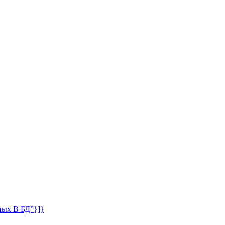
нных В БД”}]}