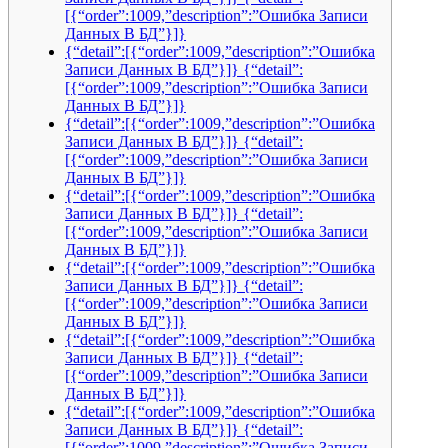
[{“order”:1009,”description”:”Ошибка Записи
Данных В БД”}]}
{“detail”:[{“order”:1009,”description”:”Ошибка
Записи Данных В БД”}]} {“detail”:
[{“order”:1009,”description”:”Ошибка Записи
Данных В БД”}]}
{“detail”:[{“order”:1009,”description”:”Ошибка
Записи Данных В БД”}]} {“detail”:
[{“order”:1009,”description”:”Ошибка Записи
Данных В БД”}]}
{“detail”:[{“order”:1009,”description”:”Ошибка
Записи Данных В БД”}]} {“detail”:
[{“order”:1009,”description”:”Ошибка Записи
Данных В БД”}]}
{“detail”:[{“order”:1009,”description”:”Ошибка
Записи Данных В БД”}]} {“detail”:
[{“order”:1009,”description”:”Ошибка Записи
Данных В БД”}]}
{“detail”:[{“order”:1009,”description”:”Ошибка
Записи Данных В БД”}]} {“detail”:
[{“order”:1009,”description”:”Ошибка Записи
Данных В БД”}]}
{“detail”:[{“order”:1009,”description”:”Ошибка
Записи Данных В БД”}]} {“detail”:
[{“order”:1009,”description”:”Ошибка Записи