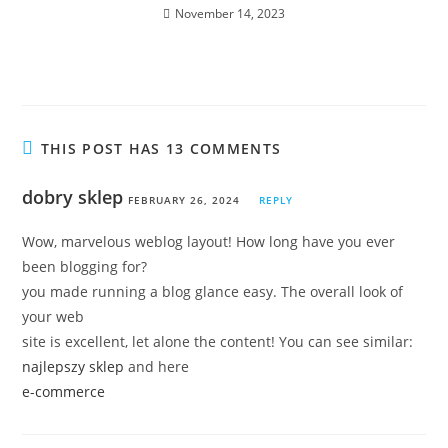
November 14, 2023
THIS POST HAS 13 COMMENTS
dobry sklep
FEBRUARY 26, 2024
REPLY
Wow, marvelous weblog layout! How long have you ever
been blogging for?
you made running a blog glance easy. The overall look of
your web
site is excellent, let alone the content! You can see similar:
najlepszy sklep
and here
e-commerce