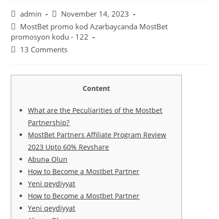
admin
November 14, 2023
MostBet promo kod Azərbaycanda MostBet
promosyon kodu - 122
13 Comments
Content
What are the Peculiarities of the Mostbet
Partnership?
MostBet Partners Affiliate Program Review
2023 Upto 60% Revshare
Abunə Olun
How to Become a Mostbet Partner
Yeni qeydiyyat
How to Become a Mostbet Partner
Yeni qeydiyyat