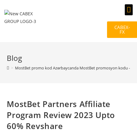
Documents & Gallery
CABEX-
FX
Blog
>
MostBet promo kod Azərbaycanda MostBet promosyon kodu - 12
MostBet Partners Affiliate
Program Review 2023 Upto
60% Revshare