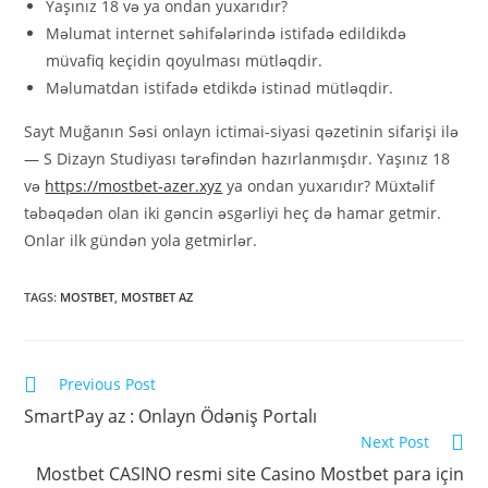
Yaşınız 18 və ya ondan yuxarıdır?
Məlumat internet səhifələrində istifadə edildikdə
müvafiq keçidin qoyulması mütləqdir.
Məlumatdan istifadə etdikdə istinad mütləqdir.
Sayt Muğanın Səsi onlayn ictimai-siyasi qəzetinin sifarişi ilə
— S Dizayn Studiyası tərəfindən hazırlanmışdır. Yaşınız 18
və
https://mostbet-azer.xyz
ya ondan yuxarıdır? ⁣Müxtəlif
təbəqədən olan iki gəncin əsgərliyi heç də hamar getmir.
Onlar ilk gündən yola getmirlər.
TAGS:
MOSTBET
,
MOSTBET AZ
Previous Post
SmartPay az : Onlayn Ödəniş Portalı
Next Post
Mostbet CASINO resmi site Casino Mostbet para için