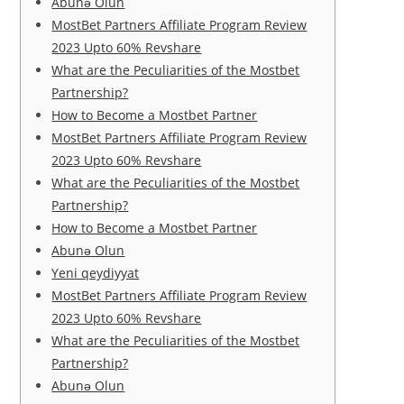
Abunə Olun
MostBet Partners Affiliate Program Review
2023 Upto 60% Revshare
What are the Peculiarities of the Mostbet
Partnership?
How to Become a Mostbet Partner
MostBet Partners Affiliate Program Review
2023 Upto 60% Revshare
What are the Peculiarities of the Mostbet
Partnership?
How to Become a Mostbet Partner
Abunə Olun
Yeni qeydiyyat
MostBet Partners Affiliate Program Review
2023 Upto 60% Revshare
What are the Peculiarities of the Mostbet
Partnership?
Abunə Olun