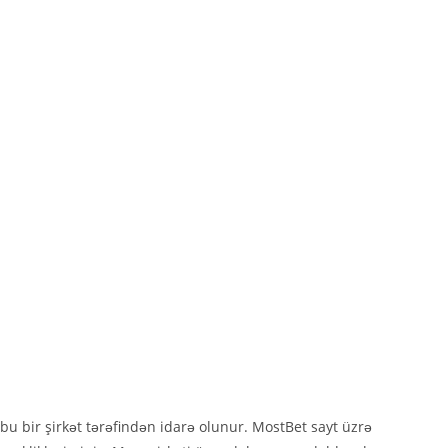
 bu bir şirkət tərəfindən idarə olunur. MostBet sayt üzrə