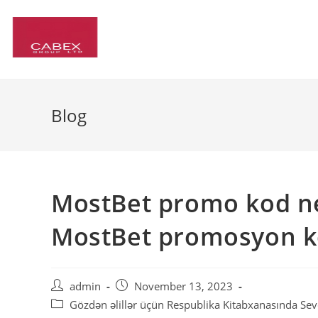
Blog
MostBet promo kod ne
MostBet promosyon 
admin
November 13, 2023
Gözdən əlillər üçün Respublika Kitabxanasında Sevd