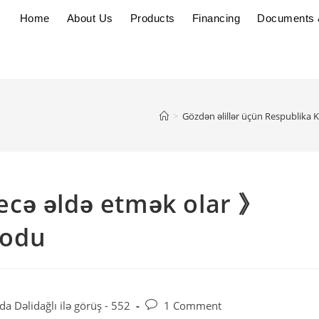
Home
About Us
Products
Financing
Documents 
>
Gözdən əlillər üçün Respublika K
cə əldə etmək olar 》
kodu
a Dəlidağlı ilə görüş - 552
1 Comment