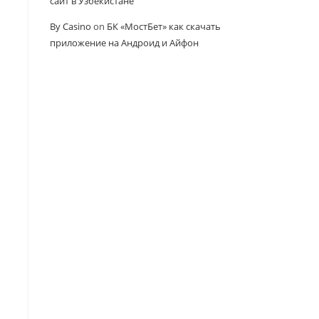
сайт в Узбекистане
By Casino
on
БК «МостБет» как скачать
приложение на Андроид и Айфон