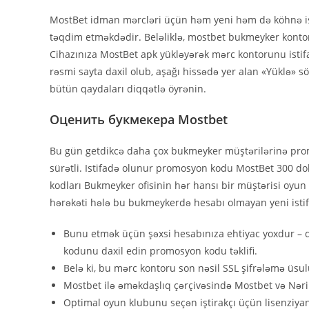
MostBet idman mərcləri üçün həm yeni həm də köhnə isti
təqdim etməkdədir. Beləliklə, mostbet bukmeyker konto
Cihazınıza MostBet apk yükləyərək mərc kontorunu istif
rəsmi sayta daxil olub, aşağı hissədə yer alan «Yüklə» 
bütün qaydaları diqqətlə öyrənin.
Оценить букмекера Mostbet
Bu gün getdikcə daha çox bukmeyker müştərilərinə promo
sürətli. Istifadə olunur promosyon kodu MostBet 300 do
kodları Bukmeyker ofisinin hər hansı bir müştərisi oyu
hərəkəti hələ bu bukmeykerdə hesabı olmayan yeni istif
Bunu etmək üçün şəxsi hesabınıza ehtiyac yoxdur – 
kodunu daxil edin promosyon kodu təklifi.
Belə ki, bu mərc kontoru son nəsil SSL şifrələmə üsulu
Mostbet ilə əməkdaşlıq çərçivəsində Mostbet və Nəri
Optimal oyun klubunu seçən iştirakçı üçün lisenziyan