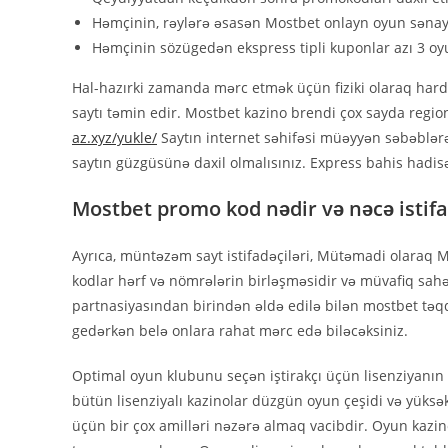
Həmçinin, rəylərə əsasən Mostbet onlayn oyun sənayes
Həmçinin sözügedən ekspress tipli kuponlar azı 3 oy
Hal-hazırki zamanda mərc etmək üçün fiziki olaraq har
saytı təmin edir. Mostbet kazino brendi çox sayda regionl
az.xyz/yukle/
Saytın internet səhifəsi müəyyən səbəblərə 
saytın güzgüsünə daxil olmalısınız. Express bahis hadisə
Mostbet promo kod nədir və nəcə istif
Ayrıca, müntəzəm sayt istifadəçiləri, Mütəmadi olaraq M
kodlar hərf və nömrələrin birləşməsidir və müvafiq sahəl
partnasiyasından birindən əldə edilə bilən mostbet təqd
gedərkən belə onlara rahat mərc edə biləcəksiniz.
Optimal oyun klubunu seçən iştirakçı üçün lisenziyanın 
bütün lisenziyalı kazinolar düzgün oyun çeşidi və yüks
üçün bir çox amilləri nəzərə almaq vacibdir. Oyun kazi