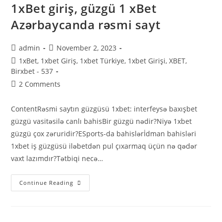
1xBet giriş, güzgü 1 xBet
Azərbaycanda rəsmi sayt
admin
November 2, 2023
1xBet, 1xbet Giriş, 1xbet Türkiye, 1xbet Girişi, XBET,
Birxbet - 537
2 Comments
ContentRəsmi saytın güzgüsü 1xbet: interfeysə baxışbet
güzgü vasitəsilə canlı bahisBir güzgü nədir?Niyə 1xbet
güzgü çox zəruridir?ESports-da bahislərİdman bahisləri
1xbet iş güzgüsü iləbetdən pul çıxarmaq üçün nə qədər
vaxt lazımdır?Tətbiqi necə…
Continue Reading