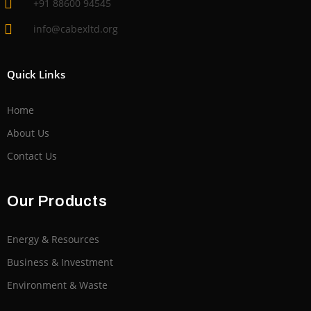
+91 88600 94545
info@cabexltd.org
Quick Links
Home
About Us
Contact Us
Our Products
Energy & Resources
Business & Investment
Environment & Waste