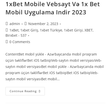
1xBet Mobile Vebsayt Və 1x Bet
Mobil Uygulama Indir 2023
admin
November 2, 2023
1xBet, 1xbet Giriş, 1xbet Türkiye, 1xbet Girişi, XBET,
Birxbet - 537
0 Comments
ContentBet mobil yükle - Azərbaycanda mobil proqram
üçün təkliflərBet iOS tətbiqiVeb-saytın mobil versiyasıVeb-
saytın mobil versiyasıBet mobil yükle - Azərbaycanda mobil
proqram üçün təkliflərBet iOS tətbiqiBet iOS tətbiqiVeb-
saytın mobil versiyasıBet mobil…
Continue Reading