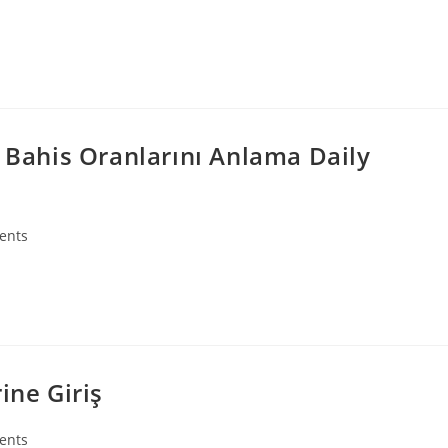
ahis Oranlarını Anlama Daily
ents
ine Giriş
ents