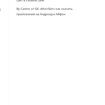
сайт в Узбекистане
By Casino
on
БК «МостБет» как скачать
l
приложение на Андроид и Айфон
l