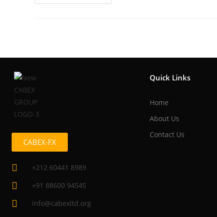
Quick Links
Home
About Us
Contact Us
CABEX-FX
+212 60441 8989
+91 88600 94545
info@cabexltd.org