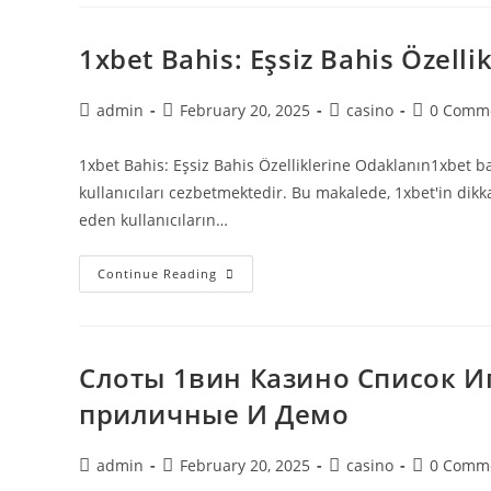
1xbet Bahis: Eşsiz Bahis Özelli
admin
February 20, 2025
casino
0 Comm
1xbet Bahis: Eşsiz Bahis Özelliklerine Odaklanın1xbet bah
kullanıcıları cezbetmektedir. Bu makalede, 1xbet'in dikka
eden kullanıcıların…
Continue Reading
Слоты 1вин Казино Список 
приличные И Демо
admin
February 20, 2025
casino
0 Comm