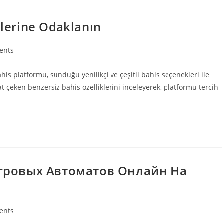
klerine Odaklanın
ents
is platformu, sunduğu yenilikçi ve çeşitli bahis seçenekleri ile
t çeken benzersiz bahis özelliklerini inceleyerek, platformu tercih
Игровых Автоматов Онлайн На
ents