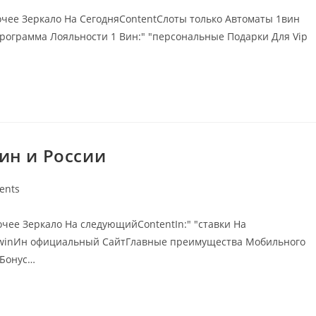
чее Зеркало На СегодняContentСлоты только Автоматы 1вин
рограмма Лояльности 1 Вин:" "персональные Подарки Для Vip
ин и России
ents
чее Зеркало На следующийContentIn:" "ставки На
winИн официальный СайтГлавные преимущества Мобильного
 Бонус…