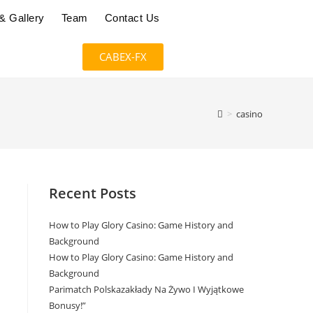
& Gallery
Team
Contact Us
CABEX-FX
>
casino
Recent Posts
How to Play Glory Casino: Game History and
Background
How to Play Glory Casino: Game History and
Background
Parimatch Polskazakłady Na Żywo I Wyjątkowe
Bonusy!”