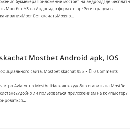
ожения букмекераПриложение мостбет на андроидГде бесплат
ть Мостбет УЗ на Андроид в формате apkРегистрация в
скачиванияМост Бет скачатьМожно…
kachat Mostbet Android apk, IOS
 официального сайта, Mostbet skachat 955
0 Comments
 игра Aviator на MostbetНасколько удобно ставить на MostBet
бекистане?Удобно ли пользоваться приложением на компьютер?
трироваться…