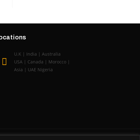
ocations
U.K | India | Australia
USA | Canada | Morocco |
Asia | UAE Nigeria