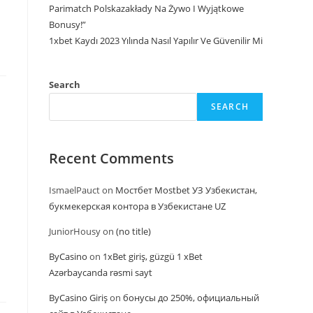
Parimatch Polskazakłady Na Żywo I Wyjątkowe
Bonusy!”
1xbet Kaydı 2023 Yılında Nasıl Yapılır Ve Güvenilir Mi
Search
SEARCH
Recent Comments
IsmaelPauct
on
Мостбет Mostbet УЗ Узбекистан,
букмекерская контора в Узбекистане UZ
JuniorHousy
on
(no title)
ByCasino
on
1xBet giriş, güzgü 1 xBet
Azərbaycanda rəsmi sayt
ByCasino Giriş
on
бонусы до 250%, официальный